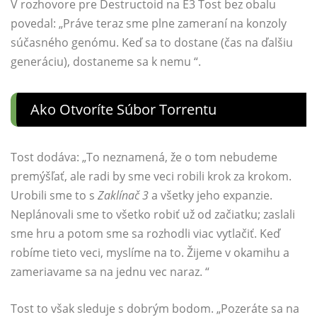
V rozhovore pre Destructoid na E3 Tost bez obalu
povedal: „Práve teraz sme plne zameraní na konzoly
súčasného genómu. Keď sa to dostane (čas na ďalšiu
generáciu), dostaneme sa k nemu “.
Ako Otvoríte Súbor Torrentu
Tost dodáva: „To neznamená, že o tom nebudeme
premýšľať, ale radi by sme veci robili krok za krokom.
Urobili sme to s
Zaklínač 3
a všetky jeho expanzie.
Neplánovali sme to všetko robiť už od začiatku; zaslali
sme hru a potom sme sa rozhodli viac vytlačiť. Keď
robíme tieto veci, myslíme na to. Žijeme v okamihu a
zameriavame sa na jednu vec naraz. “
Tost to však sleduje s dobrým bodom. „Pozeráte sa na