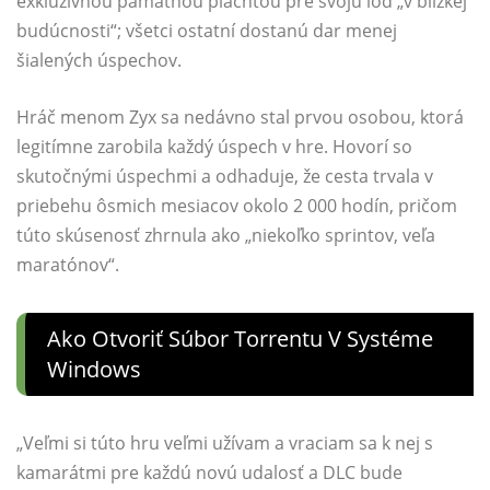
exkluzívnou pamätnou plachtou pre svoju loď „v blízkej
budúcnosti“; všetci ostatní dostanú dar menej
šialených úspechov.
Hráč menom Zyx sa nedávno stal prvou osobou, ktorá
legitímne zarobila každý úspech v hre. Hovorí so
skutočnými úspechmi a odhaduje, že cesta trvala v
priebehu ôsmich mesiacov okolo 2 000 hodín, pričom
túto skúsenosť zhrnula ako „niekoľko sprintov, veľa
maratónov“.
Ako Otvoriť Súbor Torrentu V Systéme
Windows
„Veľmi si túto hru veľmi užívam a vraciam sa k nej s
kamarátmi pre každú novú udalosť a DLC bude