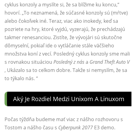
cyklus konzoly a myslíte si, že sa blížime ku koncu,“
hovorí. „To neznamená, že súčasné konzoly sú (mŕtve)
alebo čokoľvek iné. Teraz, viac ako inokedy, keď sa
pozriete na hry, ktoré vyjdú, vyzerajú, že prechádzajú
takmer renesanciou. Zistíte, že vývojári sú skutočne
dômyselní, pokiaľ ide o vytláčanie stále väčšieho
množstva koní z vecí. Posledný cyklus konzoly sme mali
s rovnakou situáciou
Posledný z nás
a
Grand Theft Auto V
, Ukázalo sa to celkom dobre. Takže si nemyslím, že sa
to týkalo nás. “
Aký Je Rozdiel Medzi Unixom A Linuxom
Počas týždňa budeme mať viac z nášho rozhovoru s
Tostom a nášho času s
Cyberpunk 2077
E3 demo.