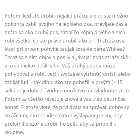
Potom, keď ste urobili nejakú prácu, alebo ste možno
dokonca zabili svojho najlepšieho psa, prevíjate čas a
hráte sa ako druhý pes, zatiaľ čo kópia prvého z nich
robí všetko, čo ste práve urobili ako on. Tí strážcovia,
ktorí pri prvom pohybe zaujali zdravie pána Whitea?
Teraz sa s ním objavia posily a „dvaja“ z vás stráže skôr,
ako sa niekto poškriabe. Váš druhý pes sa môže
pohybovať a robiť veci - zvyčajne vytrhnúť koristi alebo
zabíjať ľudí - tak dlho, ako ste pobežili s prvým (~ 15
sekúnd je dobré úvodné množstvo na zvládnutie veci).
Potom sa všetko resetuje znova a váš tretí pes môže
konať. Pretože viete, že prví dvaja sa správali dobre so
strážcami, možno ide rovno z vyšlapanej cesty, aby
prelomil trezor a urobil ho späť, aby sa pripojil k
skupine.