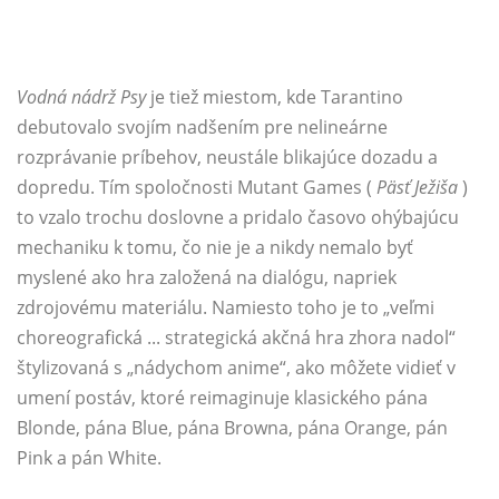
Vodná nádrž Psy
je tiež miestom, kde Tarantino
debutovalo svojím nadšením pre nelineárne
rozprávanie príbehov, neustále blikajúce dozadu a
dopredu. Tím spoločnosti Mutant Games (
Päsť Ježiša
)
to vzalo trochu doslovne a pridalo časovo ohýbajúcu
mechaniku k tomu, čo nie je a nikdy nemalo byť
myslené ako hra založená na dialógu, napriek
zdrojovému materiálu. Namiesto toho je to „veľmi
choreografická ... strategická akčná hra zhora nadol“
štylizovaná s „nádychom anime“, ako môžete vidieť v
umení postáv, ktoré reimaginuje klasického pána
Blonde, pána Blue, pána Browna, pána Orange, pán
Pink a pán White.