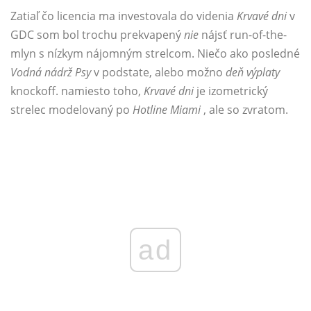
Zatiaľ čo licencia ma investovala do videnia
Krvavé dni
v
GDC som bol trochu prekvapený
nie
nájsť run-of-the-
mlyn s nízkym nájomným strelcom. Niečo ako posledné
Vodná nádrž Psy
v podstate, alebo možno
deň výplaty
knockoff. namiesto toho,
Krvavé dni
je izometrický
strelec modelovaný po
Hotline Miami
, ale so zvratom.
ad