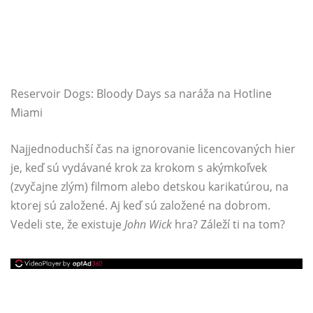
Reservoir Dogs: Bloody Days sa naráža na Hotline
Miami
Najjednoduchší čas na ignorovanie licencovaných hier
je, keď sú vydávané krok za krokom s akýmkoľvek
(zvyčajne zlým) filmom alebo detskou karikatúrou, na
ktorej sú založené. Aj keď sú založené na dobrom.
Vedeli ste, že existuje
John Wick
hra? Záleží ti na tom?