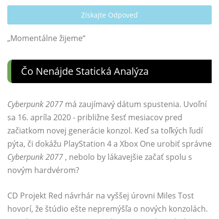
Získajte Odpoveď
„Momentálne žijeme“
Čo Nenájde Statická Analýza
Cyberpunk 2077
má zaujímavý dátum spustenia. Uvoľní
sa 16. apríla 2020 - približne šesť mesiacov pred
začiatkom novej generácie konzol. Keď sa toľkých ľudí
pýta, či dokážu PlayStation 4 a Xbox One urobiť správne
Cyberpunk 2077
, nebolo by lákavejšie začať spolu s
novým hardvérom?
CD Projekt Red návrhár na vyššej úrovni Miles Tost
hovorí, že štúdio ešte nepremýšľa o nových konzolách.