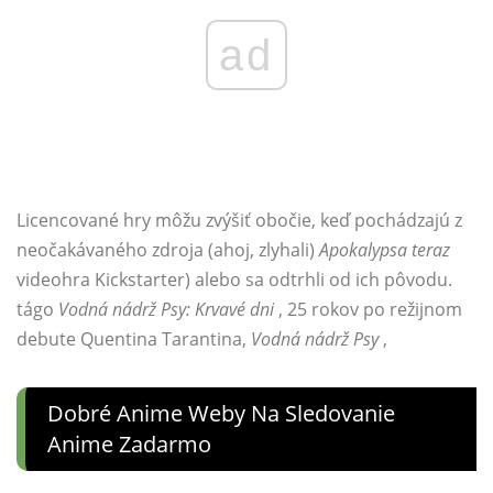
ad
Licencované hry môžu zvýšiť obočie, keď pochádzajú z
neočakávaného zdroja (ahoj, zlyhali)
Apokalypsa teraz
videohra Kickstarter) alebo sa odtrhli od ich pôvodu.
tágo
Vodná nádrž Psy: Krvavé dni
, 25 rokov po režijnom
debute Quentina Tarantina,
Vodná nádrž Psy
,
Dobré Anime Weby Na Sledovanie
Anime Zadarmo