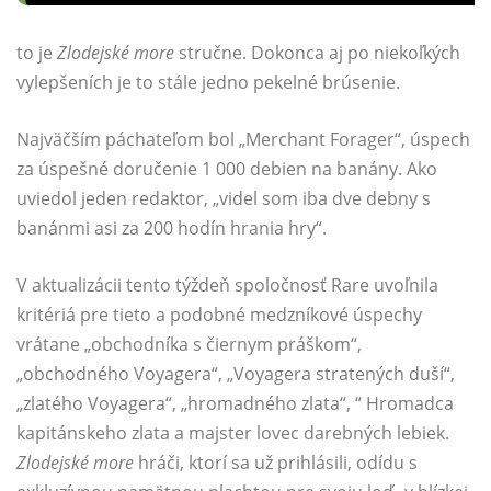
to je
Zlodejské more
stručne. Dokonca aj po niekoľkých
vylepšeních je to stále jedno pekelné brúsenie.
Najväčším páchateľom bol „Merchant Forager“, úspech
za úspešné doručenie 1 000 debien na banány. Ako
uviedol jeden redaktor, „videl som iba dve debny s
banánmi asi za 200 hodín hrania hry“.
V aktualizácii tento týždeň spoločnosť Rare uvoľnila
kritériá pre tieto a podobné medzníkové úspechy
vrátane „obchodníka s čiernym práškom“,
„obchodného Voyagera“, „Voyagera stratených duší“,
„zlatého Voyagera“, „hromadného zlata“, “ Hromadca
kapitánskeho zlata a majster lovec darebných lebiek.
Zlodejské more
hráči, ktorí sa už prihlásili, odídu s