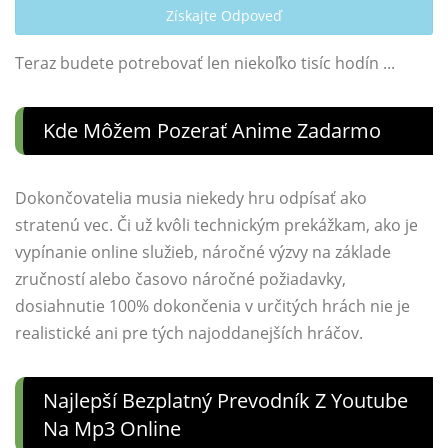
Získajte Odpoveď
Teraz budete potrebovať len niekoľko tisíc hodín ...
Kde Môžem Pozerať Anime Zadarmo
Dokončovatelia musia niekedy hru odpísať ako
stratenú vec. Či už kvôli technickým prekážkam, ako je
vypínanie online služieb, náročné výzvy na základe
zručností alebo časovo náročné požiadavky,
dosiahnutie 100% dokončenia v určitých hrách nie je
realistické ani pre tých najoddanejších hráčov.
Najlepší Bezplatný Prevodník Z Youtube
Na Mp3 Online