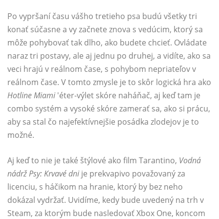
Po vypršaní času vášho tretieho psa budú všetky tri
konať súčasne a vy začnete znova s ​​vedúcim, ktorý sa
môže pohybovať tak dlho, ako budete chcieť. Ovládate
naraz tri postavy, ale aj jednu po druhej, a vidíte, ako sa
veci hrajú v reálnom čase, s pohybom nepriateľov v
reálnom čase. V tomto zmysle je to skôr logická hra ako
Hotline Miami
'éter-výlet skóre naháňač, aj keď tam je
combo systém a vysoké skóre zamerať sa, ako si prácu,
aby sa stal čo najefektívnejšie posádka zlodejov je to
možné.
Aj keď to nie je také štýlové ako film Tarantino,
Vodná
nádrž Psy: Krvavé dni
je prekvapivo považovaný za
licenciu, s háčikom na hranie, ktorý by bez neho
dokázal vydržať. Uvidíme, kedy bude uvedený na trh v
Steam, za ktorým bude nasledovať Xbox One, koncom