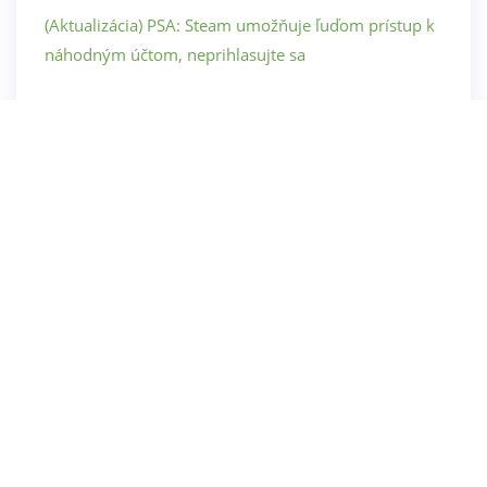
(Aktualizácia) PSA: Steam umožňuje ľuďom prístup k
náhodným účtom, neprihlasujte sa
Fus Ro Dah už nie: 5 najlepších hier podobných
Skyrimu
Nintendo Download: Kirby's Return to Dream Land
Deluxe
Špeciálna edícia BlazBlue Cross Tag Battle vyjde
budúci týždeň na Xbox Game Pass
Recenzia: Battlefield 1
Skull and Bones: Ako znížiť nepriateľstvo frakcie