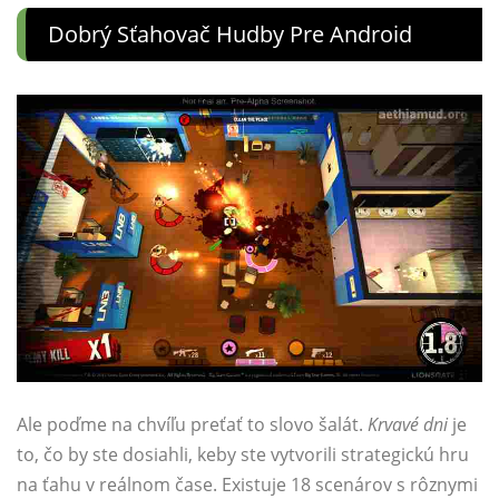
Dobrý Sťahovač Hudby Pre Android
Ale poďme na chvíľu preťať to slovo šalát.
Krvavé dni
je
to, čo by ste dosiahli, keby ste vytvorili strategickú hru
na ťahu v reálnom čase. Existuje 18 scenárov s rôznymi