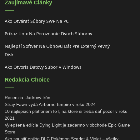
Zaujímavé Články
Ako Otvárať Súbory SWF Na PC
Príkaz Unix Na Porovnanie Dvoch Súborov
Najlepší Softvér Na Obnovu Dát Pre Externý Pevný
Disk
Ako Otvoris Datovy Subor V Windows
Redakcia Choice
Recenzia: Jadrový trón
Stray Fawn vydá Airborne Empire v roku 2024
10 najlepších platforiem IoT, na ktoré si treba dať pozor v roku
2021
Vylepšená edícia Dying Light je zadarmo v obchode Epic Game
Store
Ako spustiť epilóg DLC ​​Pokémon Scarlet & Violet – všetky