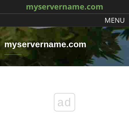
myservername.com
MENU
myservername.com
ad