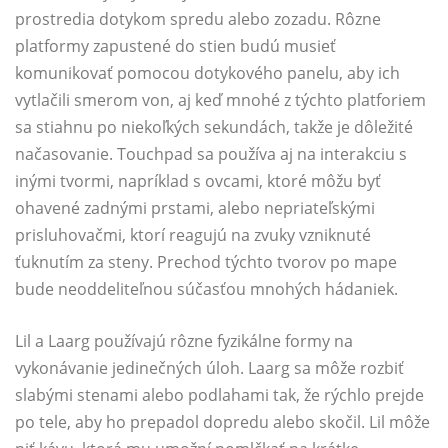
prostredia dotykom spredu alebo zozadu. Rôzne
platformy zapustené do stien budú musieť
komunikovať pomocou dotykového panelu, aby ich
vytlačili smerom von, aj keď mnohé z týchto platforiem
sa stiahnu po niekoľkých sekundách, takže je dôležité
načasovanie. Touchpad sa používa aj na interakciu s
inými tvormi, napríklad s ovcami, ktoré môžu byť
ohavené zadnými prstami, alebo nepriateľskými
prisluhovačmi, ktorí reagujú na zvuky vzniknuté
ťuknutím za steny. Prechod týchto tvorov po mape
bude neoddeliteľnou súčasťou mnohých hádaniek.
Lil a Laarg používajú rôzne fyzikálne formy na
vykonávanie jedinečných úloh. Laarg sa môže rozbiť
slabými stenami alebo podlahami tak, že rýchlo prejde
po tele, aby ho prepadol dopredu alebo skočil. Lil môže