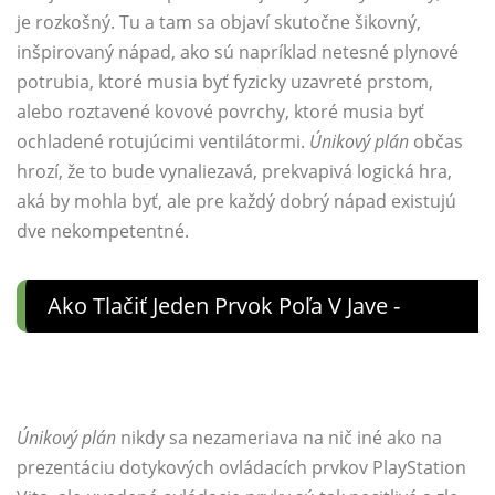
je rozkošný. Tu a tam sa objaví skutočne šikovný,
inšpirovaný nápad, ako sú napríklad netesné plynové
potrubia, ktoré musia byť fyzicky uzavreté prstom,
alebo roztavené kovové povrchy, ktoré musia byť
ochladené rotujúcimi ventilátormi.
Únikový plán
občas
hrozí, že to bude vynaliezavá, prekvapivá logická hra,
aká by mohla byť, ale pre každý dobrý nápad existujú
dve nekompetentné.
Ako Tlačiť Jeden Prvok Poľa V Jave -
Únikový plán
nikdy sa nezameriava na nič iné ako na
prezentáciu dotykových ovládacích prvkov PlayStation