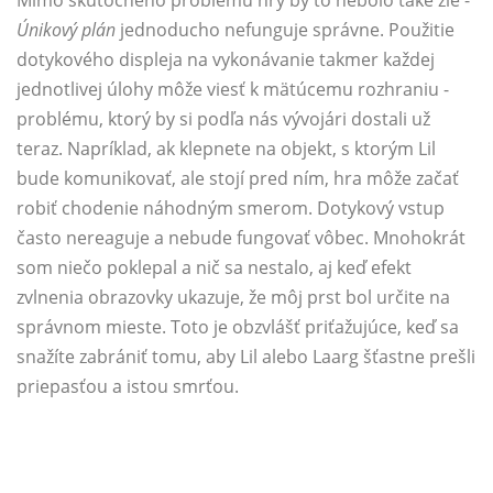
Mimo skutočného problému hry by to nebolo také zlé -
Únikový plán
jednoducho nefunguje správne. Použitie
dotykového displeja na vykonávanie takmer každej
jednotlivej úlohy môže viesť k mätúcemu rozhraniu -
problému, ktorý by si podľa nás vývojári dostali už
teraz. Napríklad, ak klepnete na objekt, s ktorým Lil
bude komunikovať, ale stojí pred ním, hra môže začať
robiť chodenie náhodným smerom. Dotykový vstup
často nereaguje a nebude fungovať vôbec. Mnohokrát
som niečo poklepal a nič sa nestalo, aj keď efekt
zvlnenia obrazovky ukazuje, že môj prst bol určite na
správnom mieste. Toto je obzvlášť priťažujúce, keď sa
snažíte zabrániť tomu, aby Lil alebo Laarg šťastne prešli
priepasťou a istou smrťou.