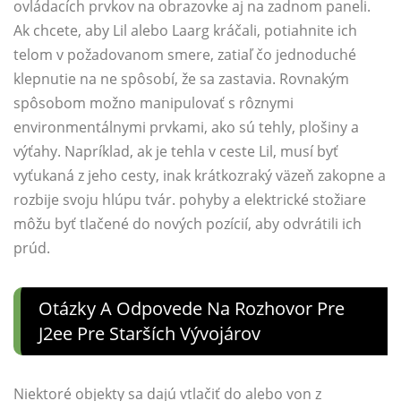
ovládacích prvkov na obrazovke aj na zadnom paneli.
Ak chcete, aby Lil alebo Laarg kráčali, potiahnite ich
telom v požadovanom smere, zatiaľ čo jednoduché
klepnutie na ne spôsobí, že sa zastavia. Rovnakým
spôsobom možno manipulovať s rôznymi
environmentálnymi prvkami, ako sú tehly, plošiny a
výťahy. Napríklad, ak je tehla v ceste Lil, musí byť
vyťukaná z jeho cesty, inak krátkozraký väzeň zakopne a
rozbije svoju hlúpu tvár. pohyby a elektrické stožiare
môžu byť tlačené do nových pozícií, aby odvrátili ich
prúd.
Otázky A Odpovede Na Rozhovor Pre
J2ee Pre Starších Vývojárov
Niektoré objekty sa dajú vtlačiť do alebo von z