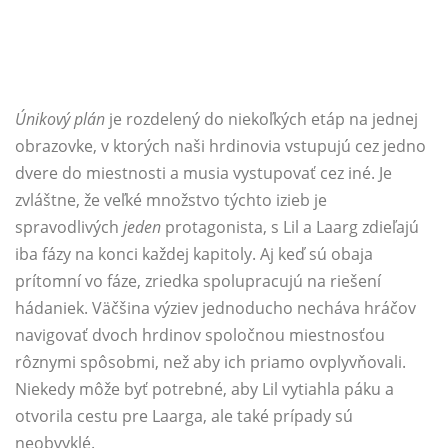
Únikový plán
je rozdelený do niekoľkých etáp na jednej
obrazovke, v ktorých naši hrdinovia vstupujú cez jedno
dvere do miestnosti a musia vystupovať cez iné. Je
zvláštne, že veľké množstvo týchto izieb je
spravodlivých
jeden
protagonista, s Lil a Laarg zdieľajú
iba fázy na konci každej kapitoly. Aj keď sú obaja
prítomní vo fáze, zriedka spolupracujú na riešení
hádaniek. Väčšina výziev jednoducho necháva hráčov
navigovať dvoch hrdinov spoločnou miestnosťou
rôznymi spôsobmi, než aby ich priamo ovplyvňovali.
Niekedy môže byť potrebné, aby Lil vytiahla páku a
otvorila cestu pre Laarga, ale také prípady sú
neobvyklé.