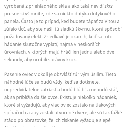
vyrobená z priehľadného skla a ako taká nevidí
skrz
presne si všimnite, kde sa niekto dotýka dotykového
panela. Často je to prípad, keď budete tápať za Vitou a
zúfalo tĺcť, aby ste našli tú sladkú škvrnu, ktorá spôsobí
požadovaný efekt. Zriedkavé je okamih, keď sa toto
hádanie skutočne vyplatí, najmä v neskorších
úrovniach, v ktorých majú hráči len jednu alebo dve
sekundy, aby urobili správny krok.
Pasenie oviec v okolí je obzvlášť zúrivým úsilím. Tieto
náhodné lúče sa budú vždy, keď sa dotknete,
nepredvídateľne zatriasť a budú blúdiť a nebudú stáť,
ak sa priblížia ďalšie ovce. Existuje niekoľko hádaniek,
ktoré si vyžadujú, aby viac oviec zostalo na tlakových
spínačoch a aby zostali otvorené dvere, ale sú tak ťažké
stádo po obrazovke, že ich získanie vyžaduje slepé