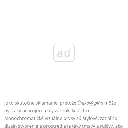
ad
Je to skutočne sklamanie, pretože
Únikový plán
môže
byť taký očarujúci malý zážitok, keď chce.
Monochromatické vizuálne prvky sú štýlové, zatiaľ čo
dizajn stvorenia a prostredia je taký tmavý a rušivý, ako