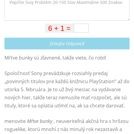
Získajte Odpoveď
Mŕtve bunky sú zľavnené, takže viete, čo robiť
Spoločnosť Sony prevádzkuje rozsiahly predaj
„povinných titulov pre každú knižnicu PlayStation“ až do
utorka 5. februára. Je to už živý mesiac na vydávanie
nových hier, takže teraz nemusíte mať rozpočet, ale sú
tituly, ktoré sa oplatia utlmiť na, ak sa chcete darovať.
menovite
Mŕtve bunky
, neuveriteľná akčná hra s hrôzou
roguelike, ktorú mnohí z nás minulý rok nezastavili a