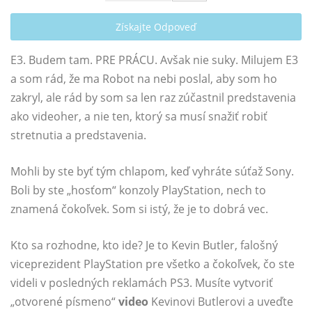
Získajte Odpoveď
E3. Budem tam. PRE PRÁCU. Avšak nie suky. Milujem E3
a som rád, že ma Robot na nebi poslal, aby som ho
zakryl, ale rád by som sa len raz zúčastnil predstavenia
ako videoher, a nie ten, ktorý sa musí snažiť robiť
stretnutia a predstavenia.
Mohli by ste byť tým chlapom, keď vyhráte súťaž Sony.
Boli by ste „hosťom“ konzoly PlayStation, nech to
znamená čokoľvek. Som si istý, že je to dobrá vec.
Kto sa rozhodne, kto ide? Je to Kevin Butler, falošný
viceprezident PlayStation pre všetko a čokoľvek, čo ste
videli v posledných reklamách PS3. Musíte vytvoriť
„otvorené písmeno“
video
Kevinovi Butlerovi a uveďte