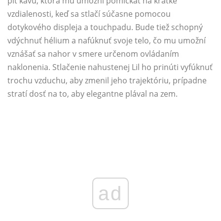
piť kávu, ktorá mu umožní pomlčkať na krátke
vzdialenosti, keď sa stlačí súčasne pomocou
dotykového displeja a touchpadu. Bude tiež schopný
vdýchnuť hélium a nafúknuť svoje telo, čo mu umožní
vznášať sa nahor v smere určenom ovládaním
naklonenia. Stlačenie nahustenej Lil ho prinúti vyfúknuť
trochu vzduchu, aby zmenil jeho trajektóriu, prípadne
stratí dosť na to, aby elegantne plával na zem.
ad