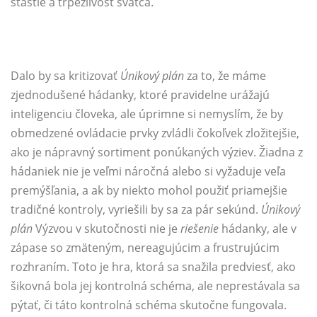
šťastie a trpezlivosť svätca.
Dalo by sa kritizovať
Únikový plán
za to, že máme
zjednodušené hádanky, ktoré pravidelne urážajú
inteligenciu človeka, ale úprimne si nemyslím, že by
obmedzené ovládacie prvky zvládli čokoľvek zložitejšie,
ako je nápravný sortiment ponúkaných výziev. Žiadna z
hádaniek nie je veľmi náročná alebo si vyžaduje veľa
premýšľania, a ak by niekto mohol použiť priamejšie
tradičné kontroly, vyriešili by sa za pár sekúnd.
Únikový
plán
Výzvou v skutočnosti nie je
riešenie
hádanky, ale v
zápase so zmäteným, nereagujúcim a frustrujúcim
rozhraním. Toto je hra, ktorá sa snažila predviesť, ako
šikovná bola jej kontrolná schéma, ale neprestávala sa
pýtať, či táto kontrolná schéma skutočne fungovala.