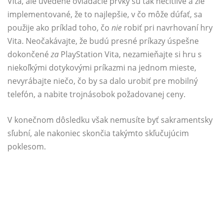
Vita, ale uvedené ovládacie prvky sú tak necitlivé a zle
implementované, že to najlepšie, v čo môže dúfať, sa
použije ako príklad toho, čo
nie
robiť pri navrhovaní hry
Vita. Neočakávajte, že budú presné príkazy úspešne
dokončené
za
PlayStation Vita, nezamieňajte si hru s
niekoľkými dotykovými príkazmi na jednom mieste,
nevyrábajte niečo, čo by sa dalo urobiť pre mobilný
telefón, a nabite trojnásobok požadovanej ceny.
V konečnom dôsledku však nemusíte byť sakramentsky
sľubní, ale nakoniec skončia takýmto skľučujúcim
poklesom.