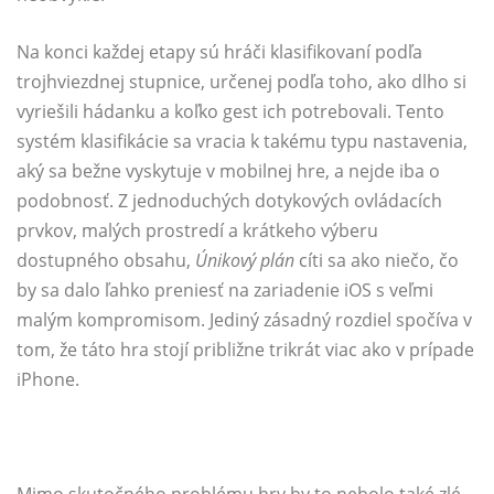
Na konci každej etapy sú hráči klasifikovaní podľa
trojhviezdnej stupnice, určenej podľa toho, ako dlho si
vyriešili hádanku a koľko gest ich potrebovali. Tento
systém klasifikácie sa vracia k takému typu nastavenia,
aký sa bežne vyskytuje v mobilnej hre, a nejde iba o
podobnosť. Z jednoduchých dotykových ovládacích
prvkov, malých prostredí a krátkeho výberu
dostupného obsahu,
Únikový plán
cíti sa ako niečo, čo
by sa dalo ľahko preniesť na zariadenie iOS s veľmi
malým kompromisom. Jediný zásadný rozdiel spočíva v
tom, že táto hra stojí približne trikrát viac ako v prípade
iPhone.