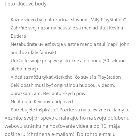
tieto kľúčové body:
Každé video by malo začínať slovami „Milý PlayStation“
Zahrňte svoj názor na neustále sa meniaci titul Kevina
Butlera
Nezabudnite uviesť svoje vlastné meno a titul (napr. John
Smith, Zúfalý fanúšik)
Udržujte svoje príspevky stručné a do bodu (30 sekúnd
alebo menej)
Videá sa môžu týkať všetkého, čo súvisí s PlayStation
Celý obsah musí byť originálnou hudbou, videom,
obrázkami atď. Bez autorských práv.
Nefilmujte Kevinovu odpoveď
Potrebujete inšpiráciu? Pozrite sa na televízne reklamy tu
Vezmite svoj príspevok, nahrajte ho na svoju obľúbenú
webovú stránku na hosťovanie videa a do 16. mája
pošlite ju (chránená e-mailom). Do tohto e-mailu