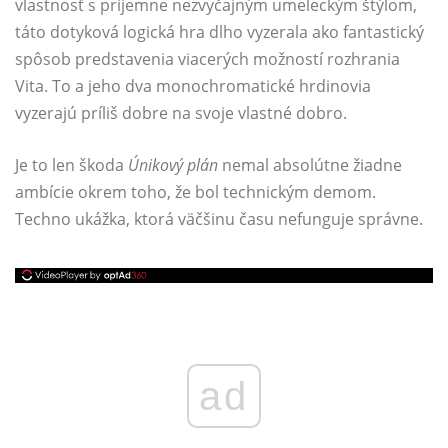
vlastnosť s príjemne nezvyčajným umeleckým štýlom,
táto dotyková logická hra dlho vyzerala ako fantastický
spôsob predstavenia viacerých možností rozhrania
Vita. To a jeho dva monochromatické hrdinovia
vyzerajú príliš dobre na svoje vlastné dobro.
Je to len škoda
Únikový plán
nemal absolútne žiadne
ambície okrem toho, že bol technickým demom.
Techno ukážka, ktorá väčšinu času nefunguje správne.
ad