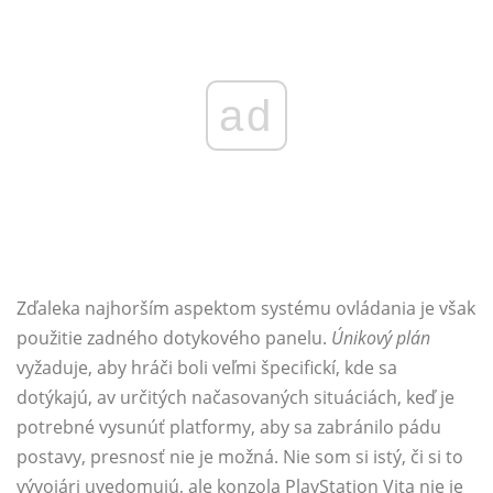
ad
Zďaleka najhorším aspektom systému ovládania je však
použitie zadného dotykového panelu.
Únikový plán
vyžaduje, aby hráči boli veľmi špecifickí, kde sa
dotýkajú, av určitých načasovaných situáciách, keď je
potrebné vysunúť platformy, aby sa zabránilo pádu
postavy, presnosť nie je možná. Nie som si istý, či si to
vývojári uvedomujú, ale konzola PlayStation Vita nie je