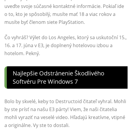
uveďte svoje súčasné kontaktné informácie. Pokiaľ ide
o to, kto je spôsobilý, musíte mať 18 a viac rokov a
musíte byť členom siete PlayStation.
Čo vyhráš? Výlet do Los Angeles, ktorý sa uskutoční 15.,
16. a 17. júna v E3, je doplnený hotelovou izbou a
hotelom. Pekný.
Najlepšie Odstránenie Škodlivého
Softvéru Pre Windows 7
Bolo by skvelé, keby to Destructoid čitateľ vyhral. Mohli
by ste prísť na našu E3 párty! Viem, že naši čitatelia
mohli vyraziť na veselé video. Hľadajú kreatívne, vtipné
a originálne. Vy ste to dostali.