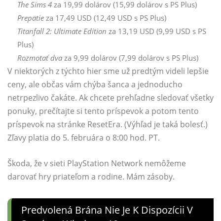
The Sims 4
za 19,99 dolárov (15,99 dolárov s PS Plus)
Prepätie
za 17,49 USD (12,49 USD s PS Plus)
Titanfall 2: Ultimate Edition
za 13,19 USD (9,99 USD s PS
Plus)
Rozmotať dva
za 9,99 dolárov (7,99 dolárov s PS Plus)
V niektorých z týchto hier sme už predtým videli lepšie
ceny, ale občas vám chýba šanca a jednoducho
netrpezlivo čakáte. Ak chcete prehľadne sledovať všetky
ponuky, prečítajte si tento príspevok a potom tento
príspevok na stránke ResetEra. (Výhľad je taká bolesť.)
Zľavy platia do 5. februára o 8:00 hod. PT.
Škoda, že v sieti PlayStation Network nemôžeme
darovať hry priateľom a rodine. Mám zásoby.
Predvolená Brána Nie Je K Dispozícii V