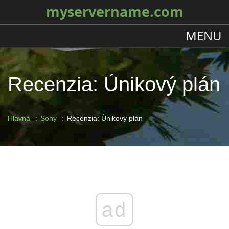
myservername.com
MENU
Recenzia: Únikový plán
Hlavná
Sony
Recenzia: Únikový plán
ad