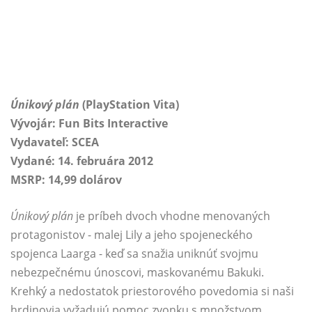
Únikový plán
(PlayStation Vita)
Vývojár: Fun Bits Interactive
Vydavateľ: SCEA
Vydané: 14. februára 2012
MSRP: 14,99 dolárov
Únikový plán
je príbeh dvoch vhodne menovaných
protagonistov - malej Lily a jeho spojeneckého
spojenca Laarga - keď sa snažia uniknúť svojmu
nebezpečnému únoscovi, maskovanému Bakuki.
Krehký a nedostatok priestorového povedomia si naši
hrdinovia vyžadujú pomoc zvonku s množstvom