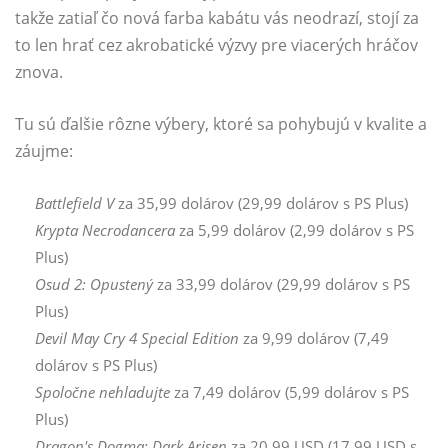
takže zatiaľ čo nová farba kabátu vás neodrazí, stojí za
to len hrať cez akrobatické výzvy pre viacerých hráčov
znova.
Tu sú ďalšie rôzne výbery, ktoré sa pohybujú v kvalite a
záujme:
Battlefield V
za 35,99 dolárov (29,99 dolárov s PS Plus)
Krypta Necrodancera
za 5,99 dolárov (2,99 dolárov s PS
Plus)
Osud 2: Opustený
za 33,99 dolárov (29,99 dolárov s PS
Plus)
Devil May Cry 4 Special Edition
za 9,99 dolárov (7,49
dolárov s PS Plus)
Spoločne nehladujte
za 7,49 dolárov (5,99 dolárov s PS
Plus)
Dragon's Dogma: Dark Arisen
za 20,99 USD (17,99 USD s