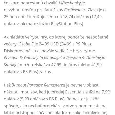
čoskoro neprestanú chváliť.
Mŕtve bunky
je
nevyhnutnosťou pre fanúšikov
Castlevania
, Zľava je o
25 percent, čo znižuje cenu na 18,74 dolárov (17,49
dolárov, ak máte službu PlayStation Plus).
Ak hľadáte veľrybu hry, do ktorej ponoríte nespočetné
večery,
Osoba 5
je 34,99 USD (24,99 s PS Plus).
Diskontované sú aj novšie vedľajšie hry v rytme.
Persona 3: Dancing in Moonlight
a
Persona 5: Dancing in
Starlight
možno získať za 47,99 dolárov (alebo 41,99
dolárov s PS Plus) za kus.
tiež
Burnout Paradise Remastered
je pevne v oblasti
nákupu impulzov, keď ju predaj Essentials znížil na 7,99
dolárov (5,99 dolárov s PS Plus). Remaster je skôr
spôsob, ako nechať pretekára v otvorenom meste na
ľahko prístupnej súčasnej platforme ako čokoľvek iné,