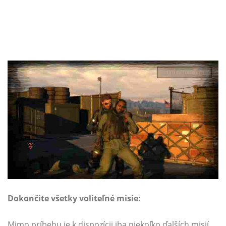
Dokončite všetky voliteľné misie:
Mimo príbehu je k dispozícii iba niekoľko ďalších misií,