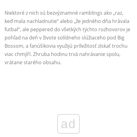
Niektoré z nich sú bezvýznamné ramblings ako „raz,
keď mala nachladnutie“ alebo „že jedného dňa hrávala
futbal“, ale peppered do všetkých týchto rozhovorov je
pohľad na deň v živote solídneho slúžiaceho pod Big
Bossom, a fanúšikovia využijú príležitosť získať trochu
viac chmýří. Zhruba hodinu trvá nahrávanie spolu,
vrátane starého obsahu.
ad