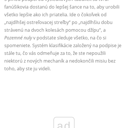
fanúšikovia dostanú do lepšej šance na to, aby urobili
všetko lepšie ako ich priatelia. Ide o čokoľvek od
„najdlhšej ostreľovacej streľby“ po „najdlhšiu dobu
strávenú na dvoch kolesách pomocou džípu“, a
Pozemné nuly
v podstate sleduje všetko, na čo si
spomeniete. Systém klasifikácie založený na podpise je
stále tu, čo vás odmeňuje za to, že ste nepoužili
niektorú z nových mechaník a nedokončili misiu bez
toho, aby ste ju videli.
ad