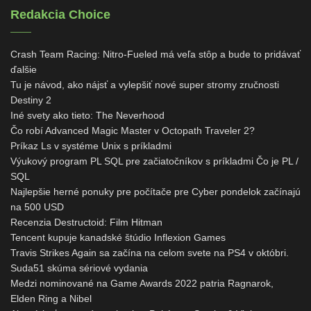
Redakcia Choice
Crash Team Racing: Nitro-Fueled má veľa stôp a bude to pridávať
ďalšie
Tu je návod, ako nájsť a vylepšiť nové super stromy zručnosti
Destiny 2
Iné svety ako tieto: The Neverhood
Čo robí Advanced Magic Master v Octopath Traveler 2?
Príkaz Ls v systéme Unix s príkladmi
Výukový program PL SQL pre začiatočníkov s príkladmi Čo je PL /
SQL
Najlepšie herné ponuky pre počítače pre Cyber ​​pondelok začínajú
na 500 USD
Recenzia Destructoid: Film Hitman
Tencent kupuje kanadské štúdio Inflexion Games
Travis Strikes Again sa začína na celom svete na PS4 v októbri.
Suda51 skúma sériové vydania
Medzi nominované na Game Awards 2022 patria Ragnarok,
Elden Ring a Nibel