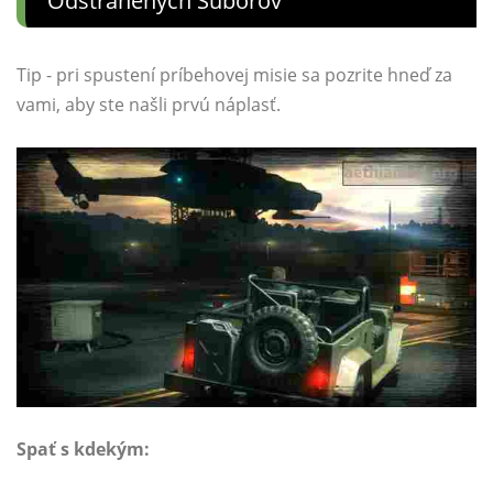
Odstránených Súborov
Tip - pri spustení príbehovej misie sa pozrite hneď za
vami, aby ste našli prvú náplasť.
Spať s kdekým: