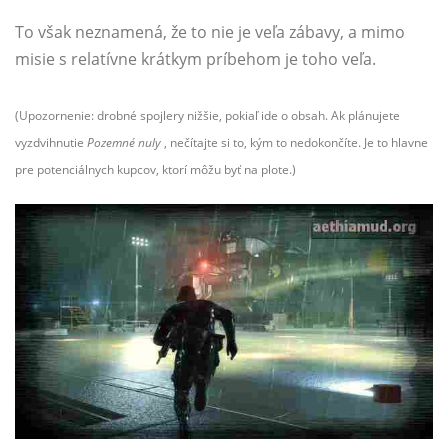
To však neznamená, že to nie je veľa zábavy, a mimo
misie s relatívne krátkym príbehom je toho veľa.
(Upozornenie: drobné spojlery nižšie, pokiaľ ide o obsah. Ak plánujete
vyzdvihnutie
Pozemné nuly
, nečítajte si to, kým to nedokončíte. Je to hlavne
pre potenciálnych kupcov, ktorí môžu byť na plote.)