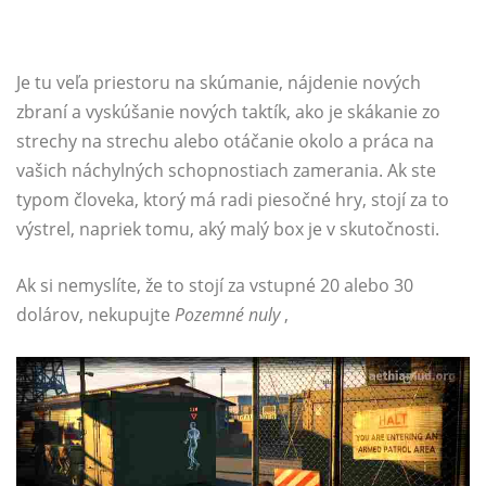
Je tu veľa priestoru na skúmanie, nájdenie nových
zbraní a vyskúšanie nových taktík, ako je skákanie zo
strechy na strechu alebo otáčanie okolo a práca na
vašich náchylných schopnostiach zamerania. Ak ste
typom človeka, ktorý má radi piesočné hry, stojí za to
výstrel, napriek tomu, aký malý box je v skutočnosti.
Ak si nemyslíte, že to stojí za vstupné 20 alebo 30
dolárov, nekupujte
Pozemné nuly
,