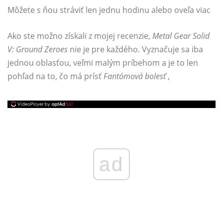
Môžete s ňou stráviť len jednu hodinu alebo oveľa viac
Ako ste možno získali z mojej recenzie,
Metal Gear Solid
V: Ground Zeroes
nie je pre každého. Vyznačuje sa iba
jednou oblasťou, veľmi malým príbehom a je to len
pohľad na to, čo má prísť
Fantómová bolesť
,
ad