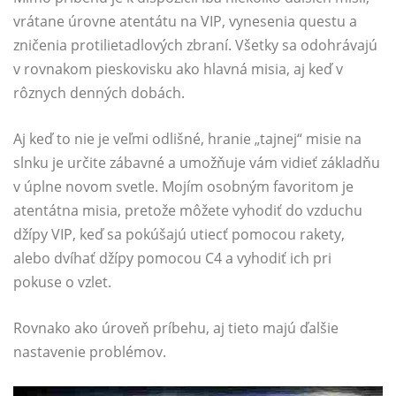
vrátane úrovne atentátu na VIP, vynesenia questu a
zničenia protilietadlových zbraní. Všetky sa odohrávajú
v rovnakom pieskovisku ako hlavná misia, aj keď v
rôznych denných dobách.
Aj keď to nie je veľmi odlišné, hranie „tajnej“ misie na
slnku je určite zábavné a umožňuje vám vidieť základňu
v úplne novom svetle. Mojím osobným favoritom je
atentátna misia, pretože môžete vyhodiť do vzduchu
džípy VIP, keď sa pokúšajú utiecť pomocou rakety,
alebo dvíhať džípy pomocou C4 a vyhodiť ich pri
pokuse o vzlet.
Rovnako ako úroveň príbehu, aj tieto majú ďalšie
nastavenie problémov.