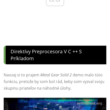
Direktívy Preprocesora V C ++ S
Príkladom
Naozaj si to prajem
Metal Gear Solid 2
demo malo túto
funkciu, pretože by som bol rád, keby som vyzval svoju
skupinu priateľov na náhodné úlohy.