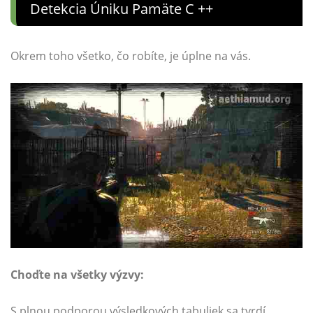
Detekcia Úniku Pamäte C ++
Okrem toho všetko, čo robíte, je úplne na vás.
Choďte na všetky výzvy:
S plnou podporou výsledkových tabuliek sa tvrdí