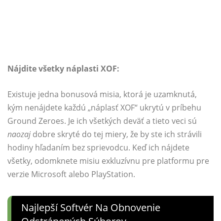
Nájdite všetky náplasti XOF:
Existuje jedna bonusová misia, ktorá je uzamknutá,
kým nenájdete každú „náplasť XOF“ ukrytú v príbehu
Ground Zeroes. Je ich všetkých deväť a tieto veci sú
naozaj
dobre skryté do tej miery, že by ste ich strávili
hodiny hľadaním bez sprievodcu. Keď ich nájdete
všetky, odomknete misiu exkluzívnu pre platformu pre
verzie Microsoft alebo PlayStation.
Najlepší Softvér Na Obnovenie