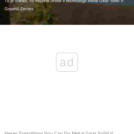
Tu je všetko, čo môžete urobiť v technológii Metal Gear Solid V:
Ground Zeroes
ad
Heres Everything You Can Do Metal Gear Solid V