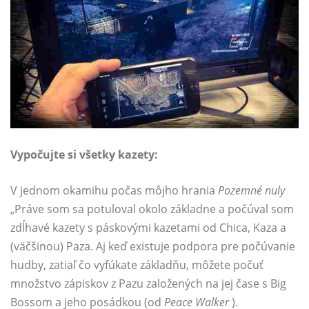
Vypočujte si všetky kazety:
V jednom okamihu počas môjho hrania
Pozemné nuly
„Práve som sa potuloval okolo základne a počúval som
zdĺhavé kazety s páskovými kazetami od Chica, Kaza a
(väčšinou) Paza. Aj keď existuje podpora pre počúvanie
hudby, zatiaľ čo vyfúkate základňu, môžete počuť
množstvo zápiskov z Pazu založených na jej čase s Big
Bossom a jeho posádkou (od
Peace Walker
).