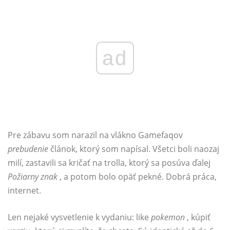
ad
Pre zábavu som narazil na vlákno Gamefaqov
prebudenie
článok, ktorý som napísal. Všetci boli naozaj
milí, zastavili sa kričať na trolla, ktorý sa posúva ďalej
Požiarny znak
, a potom bolo opäť pekné. Dobrá práca,
internet.
Len nejaké vysvetlenie k vydaniu: like
pokemon
, kúpiť