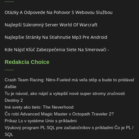
Otázky A Odpovede Na Pohovor S Webovou Službou
Najlepší Súkromný Server World Of Warcraft
Najlepšie Stránky Na Stiahnutie Mp3 Pre Android
Kde Nájsť Kľúč Zabezpečenia Siete Na Smerovači -
Redakcia Choice
Crash Team Racing: Nitro-Fueled má veľa stôp a bude to pridávať
ďalšie
Tu je návod, ako nájsť a vylepšiť nové super stromy zručnosti
Destiny 2
Iné svety ako tieto: The Neverhood
Čo robí Advanced Magic Master v Octopath Traveler 2?
Príkaz Ls v systéme Unix s príkladmi
Výukový program PL SQL pre začiatočníkov s príkladmi Čo je PL /
SQL