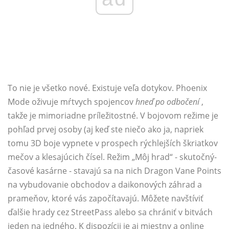
To nie je všetko nové. Existuje veľa dotykov. Phoenix
Mode oživuje mŕtvych spojencov
hneď po odbočení
,
takže je mimoriadne príležitostné. V bojovom režime je
pohľad prvej osoby (aj keď ste niečo ako ja, napriek
tomu 3D boje vypnete v prospech rýchlejších škriatkov
mečov a klesajúcich čísel. Režim „Môj hrad“ - skutočný-
časové kasárne - stavajú sa na nich Dragon Vane Points
na vybudovanie obchodov a daikonových záhrad a
prameňov, ktoré vás započítavajú. Môžete navštíviť
ďalšie hrady cez StreetPass alebo sa chrániť v bitvách
jeden na jedného. K dispozícii je aj miestny a online