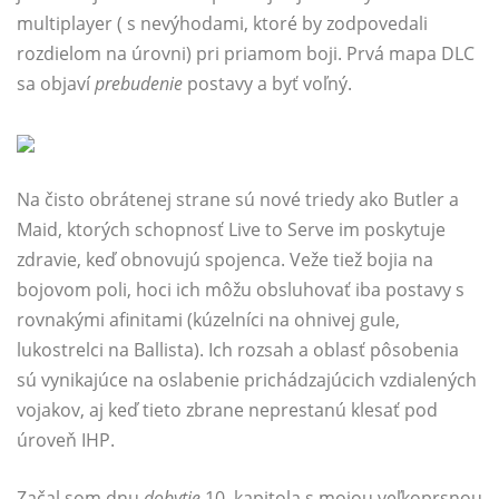
multiplayer ( s nevýhodami, ktoré by zodpovedali
rozdielom na úrovni) pri priamom boji. Prvá mapa DLC
sa objaví
prebudenie
postavy a byť voľný.
Na čisto obrátenej strane sú nové triedy ako Butler a
Maid, ktorých schopnosť Live to Serve im poskytuje
zdravie, keď obnovujú spojenca. Veže tiež bojia na
bojovom poli, hoci ich môžu obsluhovať iba postavy s
rovnakými afinitami (kúzelníci na ohnivej gule,
lukostrelci na Ballista). Ich rozsah a oblasť pôsobenia
sú vynikajúce na oslabenie prichádzajúcich vzdialených
vojakov, aj keď tieto zbrane neprestanú klesať pod
úroveň IHP.
Začal som dnu
dobytie
10. kapitola s mojou veľkoprsnou