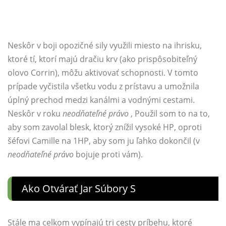
Neskôr v boji opozičné sily využili miesto na ihrisku,
ktoré tí, ktorí majú dračiu krv (ako prispôsobiteľný
olovo Corrin), môžu aktivovať schopnosti. V tomto
prípade vyčistila všetku vodu z prístavu a umožnila
úplný prechod medzi kanálmi a vodnými cestami.
Neskôr v roku
neodňateľné právo
, Použil som to na to,
aby som zavolal blesk, ktorý znížil vysoké HP, oproti
šéfovi Camille na 1HP, aby som ju ľahko dokončil (v
neodňateľné právo
bojuje proti vám).
Ako Otvárať Jar Súbory S
Stále ma celkom vypínajú tri cesty príbehu, ktoré