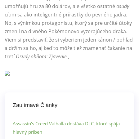
umožňujú hru za 80 dolárov, ale všetko ostatné
osudy
cítim sa ako inteligentné prírastky do pevného jadra.
No, s výnimkou protagonistu, ktorý sa pre určité útoky
zmenil na divného Pokémonovo vyzerajúceho draka.
Viem si predstaviť, že si vyberiem jeden kánon / pohľad
a držím sa ho, aj keď to môže tiež znamenať čakanie na
tretí
Osudy ohňom: Zjavenie
,
Zaujímavé Články
Assassin’s Creed Valhalla dostáva DLC, ktoré spája
hlavný príbeh