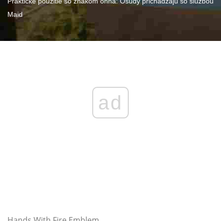
Praktické použitie so znakom ohňa: Osudy prichádzajú so službou
Maid
ad
Hands With Fire Emblem