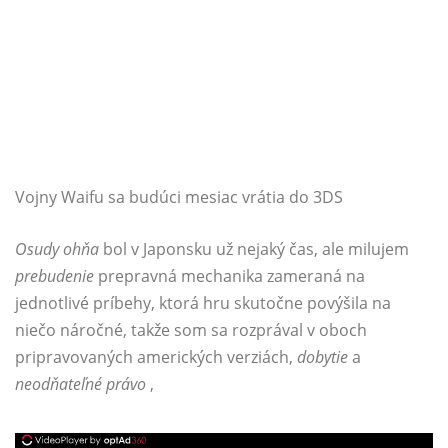
Vojny Waifu sa budúci mesiac vrátia do 3DS
Osudy ohňa
bol v Japonsku už nejaký čas, ale milujem
prebudenie
prepravná mechanika zameraná na
jednotlivé príbehy, ktorá hru skutočne povýšila na
niečo náročné, takže som sa rozprával v oboch
pripravovaných amerických verziách,
dobytie
a
neodňateľné právo
,