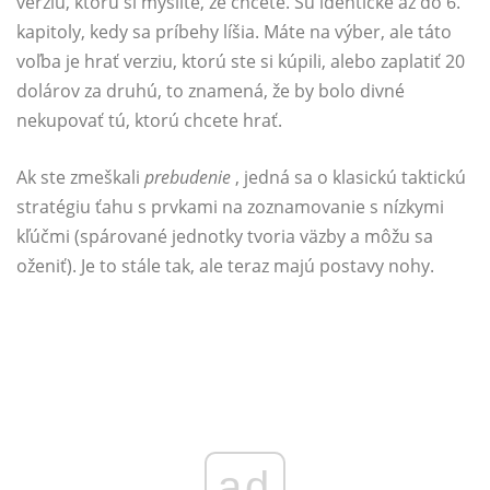
verziu, ktorú si myslíte, že chcete. Sú identické až do 6.
kapitoly, kedy sa príbehy líšia. Máte na výber, ale táto
voľba je hrať verziu, ktorú ste si kúpili, alebo zaplatiť 20
dolárov za druhú, to znamená, že by bolo divné
nekupovať tú, ktorú chcete hrať.
Ak ste zmeškali
prebudenie
, jedná sa o klasickú taktickú
stratégiu ťahu s prvkami na zoznamovanie s nízkymi
kľúčmi (spárované jednotky tvoria väzby a môžu sa
oženiť). Je to stále tak, ale teraz majú postavy nohy.
ad