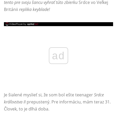
tento pre svoju šancu vyhrať túto zbierku
Srdce vo Veľkej
Británii
replika keyblade!
ad
Je šialené myslieť si, že som bol ešte teenager
Srdce
kráľovstva II
prepustený. Pre informáciu, mám teraz 31.
Človek, to je dlhá doba.