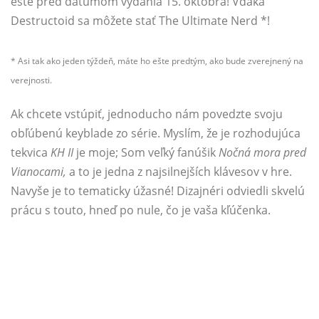
ešte pred dátumom vydania 15. októbra! Vďaka
Destructoid sa môžete stať The Ultimate Nerd *!
* Asi tak ako jeden týždeň, máte ho ešte predtým, ako bude zverejnený na
verejnosti.
Ak chcete vstúpiť, jednoducho nám povedzte svoju
obľúbenú keyblade zo série. Myslím, že je rozhodujúca
tekvica
KH II
je moje; Som veľký fanúšik
Nočná mora pred
Vianocami,
a to je jedna z najsilnejších klávesov v hre.
Navyše je to tematicky úžasné! Dizajnéri odviedli skvelú
prácu s touto, hneď po nule, čo je vaša kľúčenka.