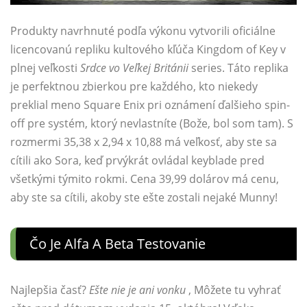
Produkty navrhnuté podľa výkonu vytvorili oficiálne
licencovanú repliku kultového kľúča Kingdom of Key v
plnej veľkosti
Srdce vo Veľkej Británii
series. Táto replika
je perfektnou zbierkou pre každého, kto niekedy
preklial meno Square Enix pri oznámení ďalšieho spin-
off pre systém, ktorý nevlastníte (Bože, bol som tam). S
rozmermi 35,38 x 2,94 x 10,88 má veľkosť, aby ste sa
cítili ako Sora, keď prvýkrát ovládal keyblade pred
všetkými týmito rokmi. Cena 39,99 dolárov má cenu,
aby ste sa cítili, akoby ste ešte zostali nejaké Munny!
Čo Je Alfa A Beta Testovanie
Najlepšia časť?
Ešte nie je ani vonku
, Môžete tu vyhrať