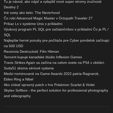
Tu je návod, ako nájsť a vylepšiť nové super stromy zručnosti
Destiny 2
Iné svety ako tieto: The Neverhood
Čo robí Advanced Magic Master v Octopath Traveler 2?
Príkaz Ls v systéme Unix s príkladmi
Výukový program PL SQL pre začiatočníkov s príkladmi Čo je PL /
SQL
Najlepšie herné ponuky pre počítače pre Cyber ​​pondelok začínajú
na 500 USD
Recenzia Destructoid: Film Hitman
Tencent kupuje kanadské štúdio Inflexion Games
Travis Strikes Again sa začína na celom svete na PS4 v októbri.
Suda51 skúma sériové vydania
Medzi nominované na Game Awards 2022 patria Ragnarok,
Elden Ring a Nibel
Ako získať opravný patch v hre Pokémon Scarlet & Violet
Skytex Softbox - the perfect solution for professional photography
and videography.