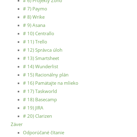
# 6) Projekty Zoho
# 7) Paymo
# 8) Wrike
# 9) Asana
# 10) Centrallo
# 11) Trello
# 12) Správca úloh
# 13) Smartsheet
# 14) Wunderlist
# 15) Racionálny plán
# 16) Pamätajte na mlieko
# 17) Taskworld
# 18) Basecamp
# 19) JIRA
# 20) Clarizen
Záver
Odporúčané čítanie