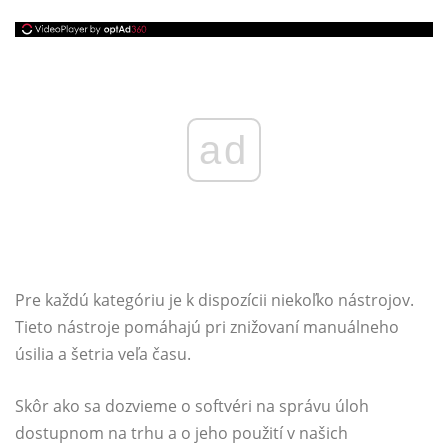
ad
Pre každú kategóriu je k dispozícii niekoľko nástrojov.
Tieto nástroje pomáhajú pri znižovaní manuálneho
úsilia a šetria veľa času.
Skôr ako sa dozvieme o softvéri na správu úloh
dostupnom na trhu a o jeho použití v našich