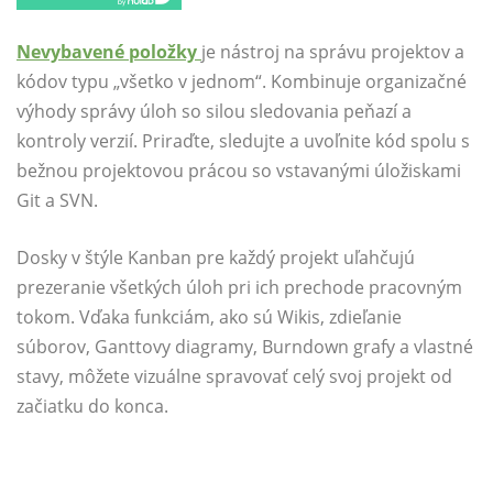
Nevybavené položky
je nástroj na správu projektov a
kódov typu „všetko v jednom“. Kombinuje organizačné
výhody správy úloh so silou sledovania peňazí a
kontroly verzií. Priraďte, sledujte a uvoľnite kód spolu s
bežnou projektovou prácou so vstavanými úložiskami
Git a SVN.
Dosky v štýle Kanban pre každý projekt uľahčujú
prezeranie všetkých úloh pri ich prechode pracovným
tokom. Vďaka funkciám, ako sú Wikis, zdieľanie
súborov, Ganttovy diagramy, Burndown grafy a vlastné
stavy, môžete vizuálne spravovať celý svoj projekt od
začiatku do konca.