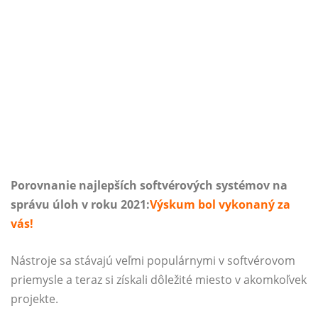
Porovnanie najlepších softvérových systémov na
správu úloh v roku 2021:
Výskum bol vykonaný za
vás!
Nástroje sa stávajú veľmi populárnymi v softvérovom
priemysle a teraz si získali dôležité miesto v akomkoľvek
projekte.