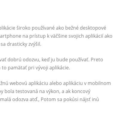
likácie široko používané ako bežné desktopové
martphone na prístup k väčšine svojich aplikácií ako
 drasticky zvýšil.
vať dobrú odozvu, keď ju bude používať. Preto
 to pamätať pri vývoji aplikácie.
 bežnú webovú aplikáciu alebo aplikáciu v mobilnom
aby bola testovaná na výkon, a ak koncový
malá odozva atď., Potom sa pokúsi nájsť inú