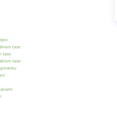
dení:
eálnom čase:
m čase:
eálnom čase:
mponentu:
cií
káciami
í