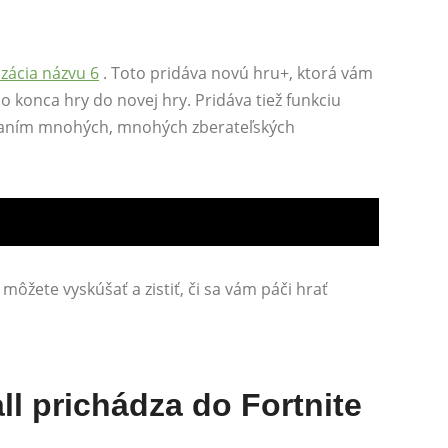
izácia názvu 6
. Toto pridáva novú hru+, ktorá vám
 konca hry do novej hry. Pridáva tiež funkciu
adaním mnohých, mnohých zberateľských
môžete vyskúšať a zistiť, či sa vám páči hrať
ll prichádza do Fortnite