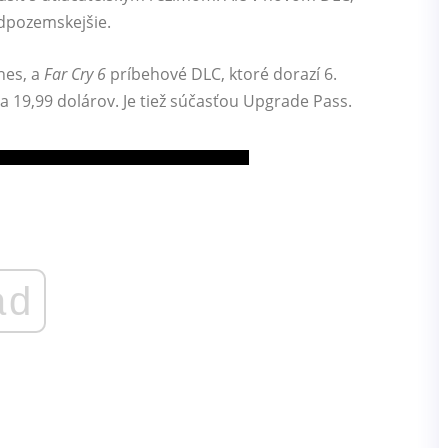
dpozemskejšie.
es, a
Far Cry 6
príbehové DLC, ktoré dorazí 6.
 19,99 dolárov. Je tiež súčasťou Upgrade Pass.
ad