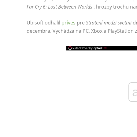
Far Cry 6: Lost Between Worlds
, hrozby trochu na
Ubisoft odhalil
príves
pre
Stratení medzi svetmi
dn
decembra. Vychádza na PC, Xbox a PlayStation za