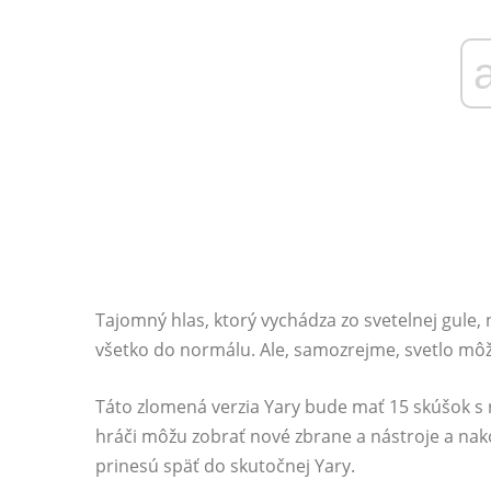
Tajomný hlas, ktorý vychádza zo svetelnej gule,
všetko do normálu. Ale, samozrejme, svetlo môže 
Táto zlomená verzia Yary bude mať 15 skúšok s 
hráči môžu zobrať nové zbrane a nástroje a nako
prinesú späť do skutočnej Yary.