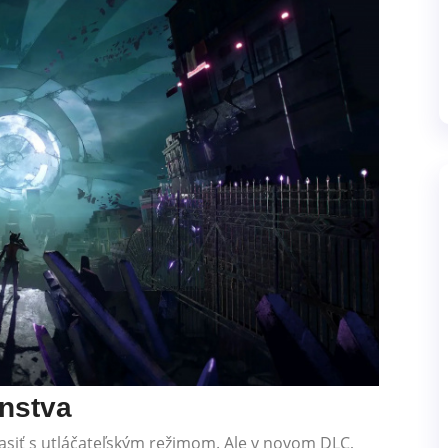
enstva
asiť s utláčateľským režimom. Ale v novom DLC,