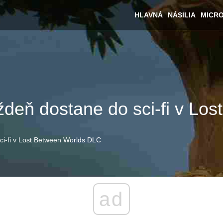
HLAVNÁ
NÁSILIA
MICR
ýždeň dostane do sci-fi v L
ci-fi v Lost Between Worlds DLC
ad