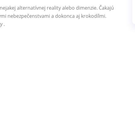
ejakej alternatívnej reality alebo dimenzie. Čakajú
nými nebezpečenstvami a dokonca aj krokodílmi.
ry
.