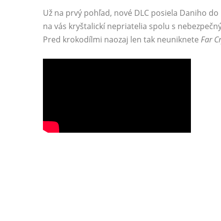
Už na prvý pohľad, nové DLC posiela Daniho do n
na vás kryštalickí nepriatelia spolu s nebezpeč
Pred krokodílmi naozaj len tak neuniknete
Far C