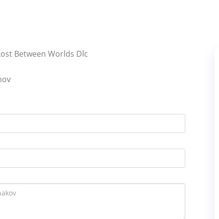
 Lost Between Worlds Dlc
mov