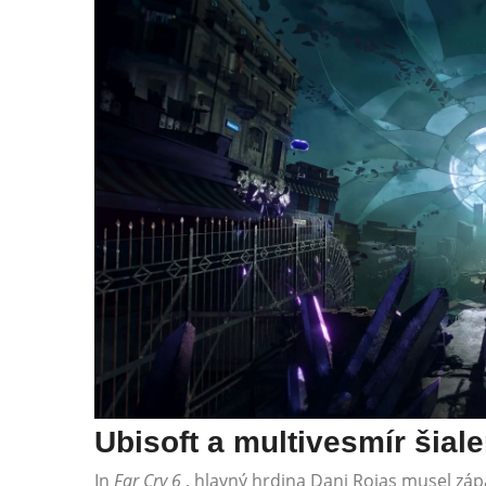
Ubisoft a multivesmír šial
In
Far Cry 6
, hlavný hrdina Dani Rojas musel záp