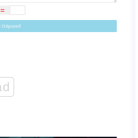
te Odpoveď
ad