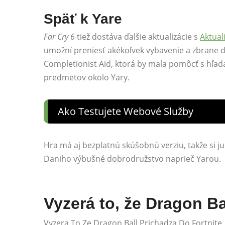
Späť k Yare
Far Cry 6
tiež dostáva ďalšie aktualizácie s
Aktual
umožní preniesť akékoľvek vybavenie a zbrane do
Completionist Aid, ktorá by mala pomôcť s hľ
predmetov okolo Yary.
Ako Testujete Webové Služby
Hra má aj bezplatnú skúšobnú verziu, takže si ju 
Daniho výbušné dobrodružstvo naprieč Yarou.
Vyzerá to, že Dragon Ba
Vyzera To Ze Dragon Ball Prichadza Do Fortnite