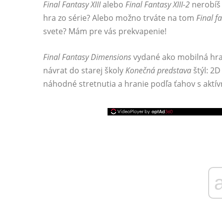
Final Fantasy XIII
alebo
Final Fantasy XIII-2
nerobíš 
hra zo série? Alebo možno trváte na tom
Final f
svete? Mám pre vás prekvapenie!
Final Fantasy Dimensions
vydané ako mobilná hra 
návrat do starej školy
Konečná predstava
štýl: 2D
náhodné stretnutia a hranie podľa ťahov s aktívn