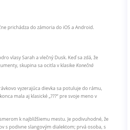
ne prichádza do zámoria do iOS a Android.
dro vlasy Sarah a vlečný Dusk. Keď sa zdá, že
rgumenty, skupina sa ocitla v klasike
Konečná
ávkovo vyzerajúca dievka sa potuluje do rámu,
konca mala aj klasické „???“ pre svoje meno v
smerom k najbližšiemu mestu. Je podivuhodné, že
ov s podivne slangovým dialektom; prvá osoba, s