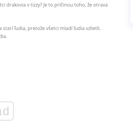
ci drakovia v tizzy? Je to príčinou toho, že otrava
arí ľudia, pretože všetci mladí ľudia vzlietli.
dia.
ad