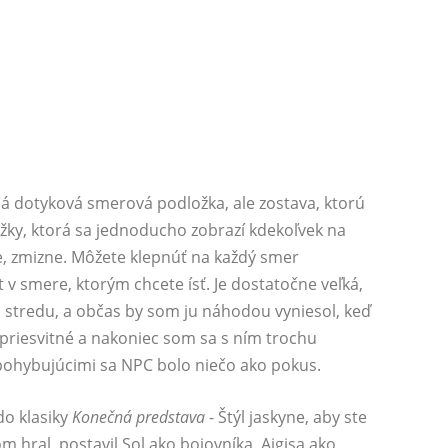
ná dotyková smerová podložka, ale zostava, ktorú
ožky, ktorá sa jednoducho zobrazí kdekoľvek na
ne, zmizne. Môžete klepnúť na každý smer
t v smere, ktorým chcete ísť. Je dostatočne veľká,
 stredu, a občas by som ju náhodou vyniesol, keď
 priesvitné a nakoniec som sa s ním trochu
s pohybujúcimi sa NPC bolo niečo ako pokus.
do klasiky
Konečná predstava
- Štýl jaskyne, aby ste
hral, ​​postavil Sol ako bojovníka, Aigisa ako