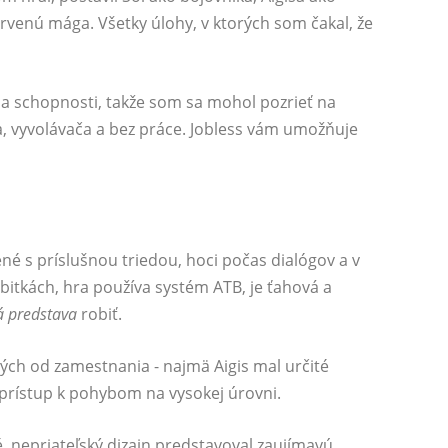
venú mága. Všetky úlohy, v ktorých som čakal, že
y a schopnosti, takže som sa mohol pozrieť na
, vyvolávača a bez práce. Jobless vám umožňuje
é s príslušnou triedou, hoci počas dialógov a v
bitkách, hra používa systém ATB, je ťahová a
 predstava
robiť.
ých od zamestnania - najmä Aigis mal určité
prístup k pohybom na vysokej úrovni.
, nepriateľský dizajn predstavoval zaujímavú