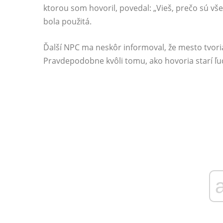
ktorou som hovoril, povedal: „Vieš, prečo sú všet
bola použitá.
Ďalší NPC ma neskôr informoval, že mesto tvoria st
Pravdepodobne kvôli tomu, ako hovoria starí ľu