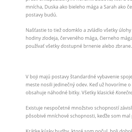
mnícha, Duska ako bieleho mága a Sarah ako čer
postavy budú.
Našťastie to tiež odomklo a zvládlo všetky úloh
hodiny zlodeja, červeného mága, čierneho mága
používať všetky dostupné brnenie alebo zbrane.
V boji majú postavy štandardné vybavenie spojen
meste nosili jedinečný odev. Keď už hovoríme o 
obsahuje náhodné bitky. Všetky klasické
Konečná
Existuje nespočetné množstvo schopností závisl
pôsobivé mníchové schopnosti, keďže som mal 
Krátke kúsky hudby, ktoré som počul, boli dobré