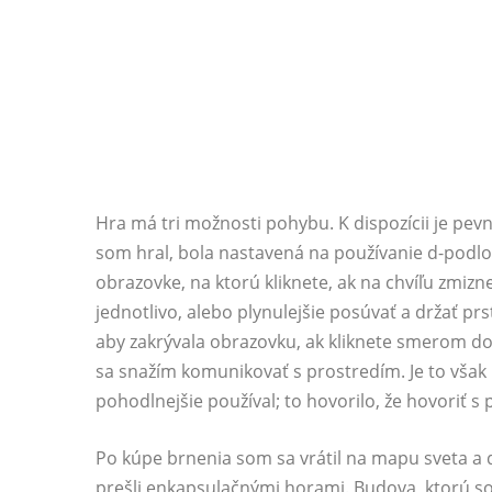
Hra má tri možnosti pohybu. K dispozícii je pev
som hral, ​​bola nastavená na používanie d-podl
obrazovke, na ktorú kliknete, ak na chvíľu zmiz
jednotlivo, alebo plynulejšie posúvať a držať prs
aby zakrývala obrazovku, ak kliknete smerom do
sa snažím komunikovať s prostredím. Je to však
pohodlnejšie používal; to hovorilo, že hovoriť 
Po kúpe brnenia som sa vrátil na mapu sveta a 
prešli enkapsulačnými horami. Budova, ktorú som 