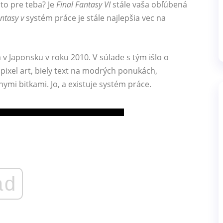
to pre teba? Je
Final Fantasy VI
stále vaša obľúbená
antasy v
systém práce je stále najlepšia vec na
v Japonsku v roku 2010. V súlade s tým išlo o
 pixel art, biely text na modrých ponukách,
ymi bitkami. Jo, a existuje systém práce.
ad