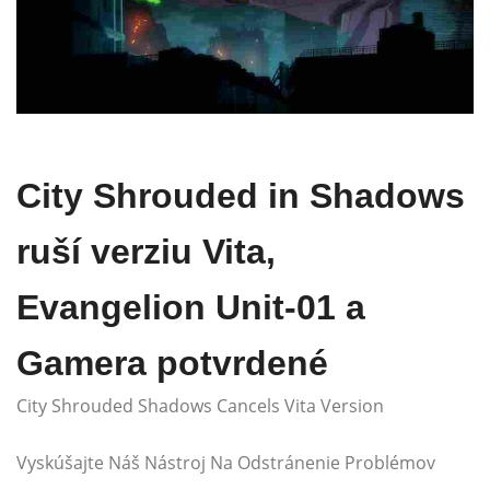
City Shrouded in Shadows
ruší verziu Vita,
Evangelion Unit-01 a
Gamera potvrdené
City Shrouded Shadows Cancels Vita Version
Vyskúšajte Náš Nástroj Na Odstránenie Problémov