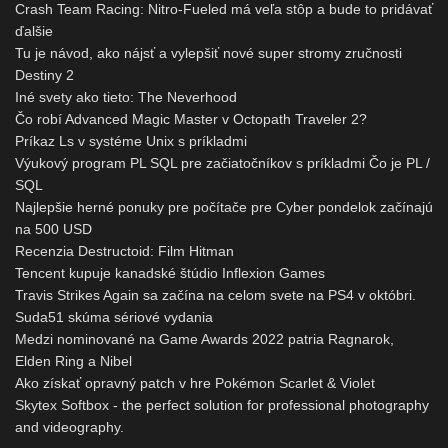
Crash Team Racing: Nitro-Fueled má veľa stôp a bude to pridávať
ďalšie
Tu je návod, ako nájsť a vylepšiť nové super stromy zručnosti
Destiny 2
Iné svety ako tieto: The Neverhood
Čo robí Advanced Magic Master v Octopath Traveler 2?
Príkaz Ls v systéme Unix s príkladmi
Výukový program PL SQL pre začiatočníkov s príkladmi Čo je PL /
SQL
Najlepšie herné ponuky pre počítače pre Cyber ​​pondelok začínajú
na 500 USD
Recenzia Destructoid: Film Hitman
Tencent kupuje kanadské štúdio Inflexion Games
Travis Strikes Again sa začína na celom svete na PS4 v októbri.
Suda51 skúma sériové vydania
Medzi nominované na Game Awards 2022 patria Ragnarok,
Elden Ring a Nibel
Ako získať opravný patch v hre Pokémon Scarlet & Violet
Skytex Softbox - the perfect solution for professional photography
and videography.