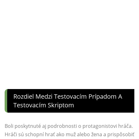
Rozdiel Medzi Testovacím Prípadom A
Testovacím Skriptom
Boli poskytnuté aj podrobnosti o protagonistovi hráča.
Hráči sú schopní hrať ako muž alebo žena a prispôsobiť