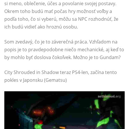
si meno, oblečenie, účes a povolanie svojej postavy.
Okrem toho budú mať počas hry možnosť voľby a
podľa toho, čo si vyberú, môžu sa NPC rozhodnúť, že
ich budú vidieť ako hroznú osobu.
Som zvedavý, čo je to záverečná práca. Vzhľadom na
popis je to pravdepodobne niečo mechanické, aj keď to
by mohlo byť doslova čokoľvek. Možno je to Gundam?
City Shrouded in Shadow teraz PS4-len, začína tento
pokles v Japonsku (Gematsu)