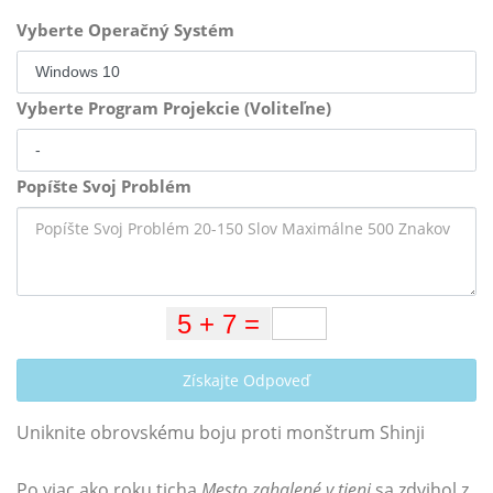
Vyberte Operačný Systém
Vyberte Program Projekcie (Voliteľne)
Popíšte Svoj Problém
Získajte Odpoveď
Uniknite obrovskému boju proti monštrum Shinji
Po viac ako roku ticha
Mesto zahalené v tieni
sa zdvihol z