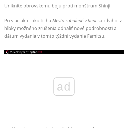
Uniknite obrovskému boju proti monštrum Shinji
Po viac ako roku ticha
Mesto zahalené v tieni
sa zdvihol z
hĺbky možného zrušenia odhaliť nové podrobnosti a
dátum vydania v tomto týždni vydanie Famitsu.
ad