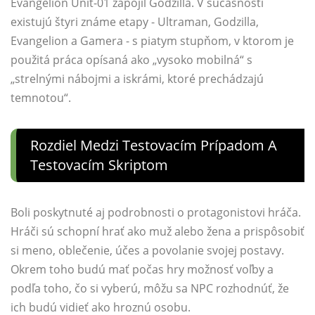
Evangelion Unit-01 zapojil Godzilla. V súčasnosti
existujú štyri známe etapy - Ultraman, Godzilla,
Evangelion a Gamera - s piatym stupňom, v ktorom je
použitá práca opísaná ako „vysoko mobilná“ s
„strelnými nábojmi a iskrámi, ktoré prechádzajú
temnotou“.
Rozdiel Medzi Testovacím Prípadom A
Testovacím Skriptom
Boli poskytnuté aj podrobnosti o protagonistovi hráča.
Hráči sú schopní hrať ako muž alebo žena a prispôsobiť
si meno, oblečenie, účes a povolanie svojej postavy.
Okrem toho budú mať počas hry možnosť voľby a
podľa toho, čo si vyberú, môžu sa NPC rozhodnúť, že
ich budú vidieť ako hroznú osobu.