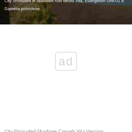
City Shrouded in Shadows ruší verziu Vita, Evangelion Unit-01 a
Gamera potvrdené
ad
City Shrouded Shadows Cancels Vita Version