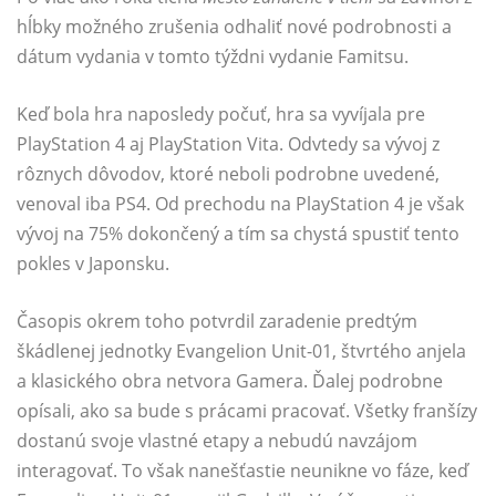
hĺbky možného zrušenia odhaliť nové podrobnosti a
dátum vydania v tomto týždni vydanie Famitsu.
Keď bola hra naposledy počuť, hra sa vyvíjala pre
PlayStation 4 aj PlayStation Vita. Odvtedy sa vývoj z
rôznych dôvodov, ktoré neboli podrobne uvedené,
venoval iba PS4. Od prechodu na PlayStation 4 je však
vývoj na 75% dokončený a tím sa chystá spustiť tento
pokles v Japonsku.
Časopis okrem toho potvrdil zaradenie predtým
škádlenej jednotky Evangelion Unit-01, štvrtého anjela
a klasického obra netvora Gamera. Ďalej podrobne
opísali, ako sa bude s prácami pracovať. Všetky franšízy
dostanú svoje vlastné etapy a nebudú navzájom
interagovať. To však nanešťastie neunikne vo fáze, keď