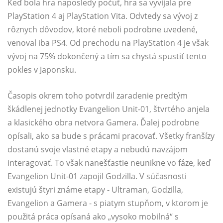
Keď bola hra naposledy počuť, hra sa vyvíjala pre
PlayStation 4 aj PlayStation Vita. Odvtedy sa vývoj z
rôznych dôvodov, ktoré neboli podrobne uvedené,
venoval iba PS4. Od prechodu na PlayStation 4 je však
vývoj na 75% dokončený a tím sa chystá spustiť tento
pokles v Japonsku.
Časopis okrem toho potvrdil zaradenie predtým
škádlenej jednotky Evangelion Unit-01, štvrtého anjela
a klasického obra netvora Gamera. Ďalej podrobne
opísali, ako sa bude s prácami pracovať. Všetky franšízy
dostanú svoje vlastné etapy a nebudú navzájom
interagovať. To však nanešťastie neunikne vo fáze, keď
Evangelion Unit-01 zapojil Godzilla. V súčasnosti
existujú štyri známe etapy - Ultraman, Godzilla,
Evangelion a Gamera - s piatym stupňom, v ktorom je
použitá práca opísaná ako „vysoko mobilná“ s