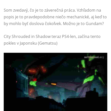
Som zvedavý, čo je to záverečná práca. Vzhľadom na
popis je to pravdepodobne niečo mechanické, aj keď to
by mohlo byť doslova čokoľvek. Možno je to Gundam?
City Shrouded in Shadow teraz PS4-len, začína tento
pokles v Japonsku (Gematsu)